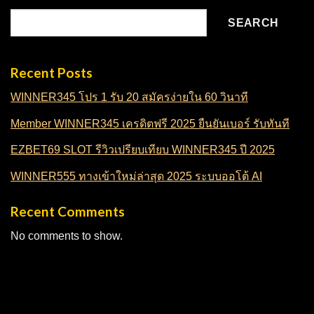
SEARCH
Recent Posts
WINNER345 โปร 1 รับ 20 สมัครง่ายใน 60 วินาที
Member WINNER345 เครดิตฟรี 2025 ยืนยันเบอร์ รับทันที
EZBET69 SLOT รีวิวเปรียบเทียบ WINNER345 ปี 2025
WINNER555 ทางเข้าใหม่ล่าสุด 2025 ระบบออโต้ AI
Recent Comments
No comments to show.