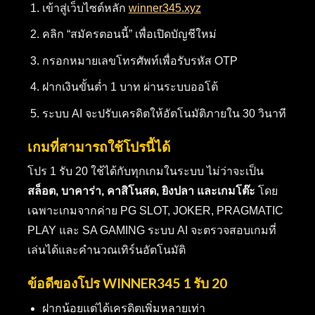
เข้าสู่เว็บไซต์หลัก
winner345.xyz
คลิก “สมัครตอนนี้” เพื่อเปิดบัญชีใหม่
กรอกหมายเลขโทรศัพท์เพื่อรับรหัส OTP
ฝากเงินขั้นต่ำ 1 บาท ผ่านระบบออโต้
ระบบ AI จะปรับเครดิตให้อัตโนมัติภายใน 30 วินาที
เกมที่สามารถใช้โปรนี้ได้
โปร 1 รับ 20 ใช้ได้กับทุกเกมในระบบ ไม่ว่าจะเป็น
สล็อต, บาคาร่า, คาสิโนสด, ยิงปลา และเกมโต๊ะ
โดย
เฉพาะเกมจากค่าย PG SLOT, JOKER, PRAGMATIC
PLAY และ SA GAMING ระบบ AI จะตรวจสอบเกมที่
เล่นได้และคำนวณเทิร์นอัตโนมัติ
ข้อดีของโปร WINNER345 1 รับ 20
ฝากน้อยแต่ได้เครดิตเพิ่มหลายเท่า