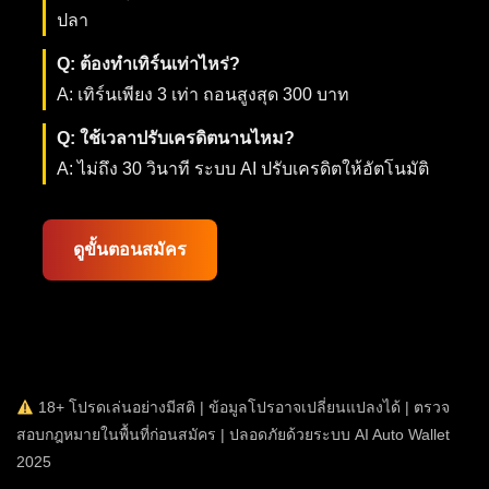
ปลา
Q: ต้องทำเทิร์นเท่าไหร่?
A: เทิร์นเพียง 3 เท่า ถอนสูงสุด 300 บาท
Q: ใช้เวลาปรับเครดิตนานไหม?
A: ไม่ถึง 30 วินาที ระบบ AI ปรับเครดิตให้อัตโนมัติ
ดูขั้นตอนสมัคร
18+ โปรดเล่นอย่างมีสติ | ข้อมูลโปรอาจเปลี่ยนแปลงได้ | ตรวจ
สอบกฎหมายในพื้นที่ก่อนสมัคร | ปลอดภัยด้วยระบบ AI Auto Wallet
2025