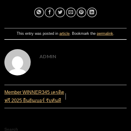
This entry was posted in
article
. Bookmark the
permalink
.
ADMIN
Member WINNER345 เครดิต
ฟรี 2025 ยืนยันเบอร์ รับทันที
Search