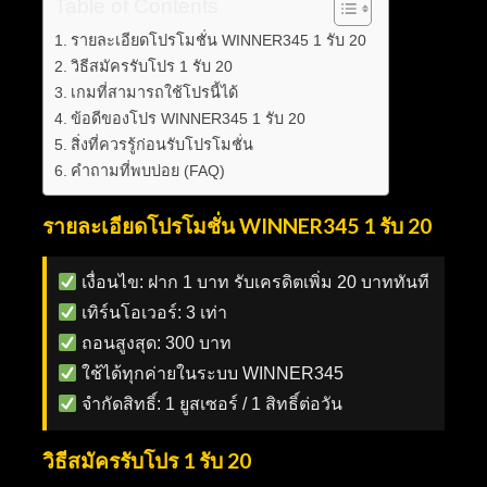
Table of Contents
รายละเอียดโปรโมชั่น WINNER345 1 รับ 20
วิธีสมัครรับโปร 1 รับ 20
เกมที่สามารถใช้โปรนี้ได้
ข้อดีของโปร WINNER345 1 รับ 20
สิ่งที่ควรรู้ก่อนรับโปรโมชั่น
คำถามที่พบบ่อย (FAQ)
รายละเอียดโปรโมชั่น WINNER345 1 รับ 20
เงื่อนไข: ฝาก 1 บาท รับเครดิตเพิ่ม 20 บาททันที
เทิร์นโอเวอร์: 3 เท่า
ถอนสูงสุด: 300 บาท
ใช้ได้ทุกค่ายในระบบ WINNER345
จำกัดสิทธิ์: 1 ยูสเซอร์ / 1 สิทธิ์ต่อวัน
วิธีสมัครรับโปร 1 รับ 20